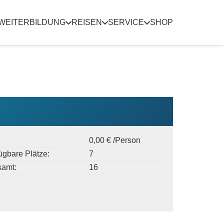
WEITERBILDUNG
REISEN
SERVICE
SHOP
0,00 € /Person
ügbare Plätze:
7
samt:
16